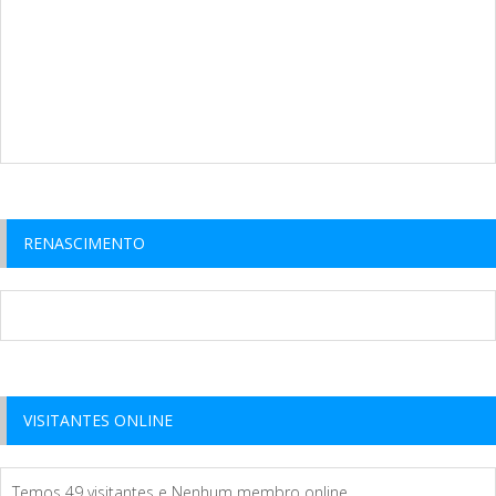
RENASCIMENTO
VISITANTES ONLINE
Temos 49 visitantes e Nenhum membro online