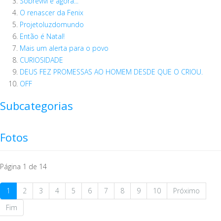
Sobrevivi e agora...
O renascer da Fenix
Projetoluzdomundo
Então é Natal!
Mais um alerta para o povo
CURIOSIDADE
DEUS FEZ PROMESSAS AO HOMEM DESDE QUE O CRIOU.
OFF
Subcategorias
Fotos
Página 1 de 14
1
2
3
4
5
6
7
8
9
10
Próximo
Fim