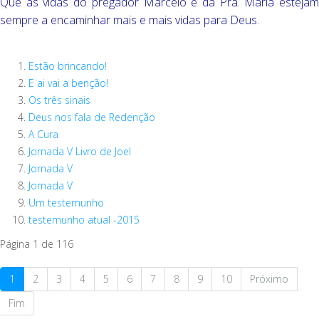
Que as vidas do pregador Marcelo e da Pra. Maria estejam
sempre a encaminhar mais e mais vidas para Deus
.
Estão brincando!
E ai vai a benção!
Os três sinais
Deus nos fala de Redenção
A Cura
Jornada V Livro de Joel
Jornada V
Jornada V
Um testemunho
testemunho atual -2015
Página 1 de 116
1
2
3
4
5
6
7
8
9
10
Próximo
Fim