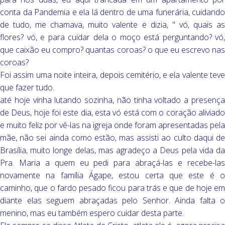
conta da Pandemia e ela lá dentro de uma funerária, cuidando
de tudo, me chamava, muito valente e dizia, " vó, quais as
flores? vó, e para cuidar dela o moço está perguntando? vó,
que caixão eu compro? quantas coroas? o que eu escrevo nas
coroas?
Foi assim uma noite inteira, depois cemitério, e ela valente teve
que fazer tudo.
até hoje vinha lutando sozinha, não tinha voltado a presença
de Deus, hoje foi este dia, esta vó está com o coração aliviado
e muito feliz por vê-las na igreja onde foram apresentadas pela
mãe, não sei ainda como estão, mas assisti ao culto daqui de
Brasília, muito longe delas, mas agradeço a Deus pela vida da
Pra. Maria a quem eu pedi para abraçá-las e recebe-las
novamente na família Ágape, estou certa que este é o
caminho, que o fardo pesado ficou para trás e que de hoje em
diante elas seguem abraçadas pelo Senhor. Ainda falta o
menino, mas eu também espero cuidar desta parte.