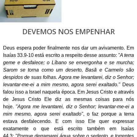
DEVEMOS NOS EMPENHAR
Deus espera poder finalmente nos dar um avivamento. Em
Isaías 33.9-10 está escrito a respeito desse assunto:
"A terra
geme e desfalece; o Líbano se envergonha e se murcha;
Sarom se torna como um deserto, Basã e Carmelo são
despidos de suas folhas. Agora me levantarei, diz o Senhor;
levantar-me-ei a mim mesmo, agora serei exaltado."
Deus
falou isso a Israel naquela época. Em Jesus Cristo e através
de Jesus Cristo Ele diz as mesmas coisas para nós
hoje.
"Agora me levantarei, diz o Senhor; levantar-me-ei a
mim mesmo, agora serei exaltado"
, o faz porque a terra
estava desfalecendo. E com isso Ele quer expressar
exatamente o que está escrito também em Isaías
44.3:
"Porque derramarei água sobre o sedento, e torrentes