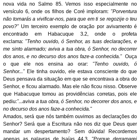
nova vida no Salmo 85. Vemos isso especialmente no
versículo 6, onde os filhos de Coré imploram:
"Porventura
não tornarás a vivificar-nos, para que em ti se regozije o teu
povo?"
Um terceiro exemplo de oração por avivamento é
encontrado em Habacuque 3.2, onde o profeta
exclama:
"Tenho ouvido, ó Senhor, as tuas declarações, e
me sinto alarmado; aviva a tua obra, ó Senhor, no decorrer
dos anos, e no decurso dos anos faze-a conhecida."
Ouça
o que ele nos ensina ao orar:
"Tenho ouvido, ó
Senhor..."
Ele tinha ouvido, ele estava consciente do que
Deus pensava da situação em que se encontrava a obra do
Senhor, e ficou alarmado. Mas ele não ficou nisso. Observe
que Habacuque tomou as providências corretas, pois ele
pediu:
"...aviva a tua obra, ó Senhor, no decorrer dos anos, e
no decurso dos anos faze-a conhecida."
Amados, será que nós também ouvimos as declarações do
Senhor? Será que a Escritura não nos diz que Deus quer
mandar um despertamento? Sem dúvida! Recordemos
apenas as palavras de Isaías 44.3,
"Porque derramarei