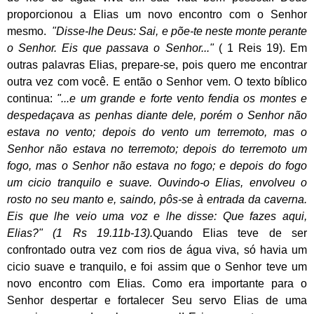
proporcionou a Elias um novo encontro com o Senhor
mesmo.
"Disse-lhe Deus: Sai, e põe-te neste monte perante
o Senhor. Eis que passava o Senhor..."
( 1 Reis 19). Em
outras palavras Elias, prepare-se, pois quero me encontrar
outra vez com você. E então o Senhor vem. O texto bíblico
continua:
"...e um grande e forte vento fendia os montes e
despedaçava as penhas diante dele, porém o Senhor não
estava no vento; depois do vento um terremoto, mas o
Senhor não estava no terremoto; depois do terremoto um
fogo, mas o Senhor não estava no fogo; e depois do fogo
um cicio tranquilo e suave. Ouvindo-o Elias, envolveu o
rosto no seu manto e, saindo, pôs-se à entrada da caverna.
Eis que lhe veio uma voz e lhe disse: Que fazes aqui,
Elias?" (1 Rs 19.11b-13).
Quando Elias teve de ser
confrontado outra vez com rios de água viva, só havia um
cicio suave e tranquilo, e foi assim que o Senhor teve um
novo encontro com Elias. Como era importante para o
Senhor despertar e fortalecer Seu servo Elias de uma