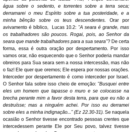
água sobre o sedento, e torrentes sobre a terra seca;
derramarei o meu Espírito sobre a tua posteridade, e a
minha bênção sobre os teus descendentes.
Orar por
avivamento é bíblico, Lucas 10.2:
"A seara é grande, mas
os trabalhadores são poucos. Rogai, pois, ao Senhor da
seara que mande trabalhadores para a sua seara"
? De certa
forma, essa é outra oração por despertamento. Por isso
vamos orar, não esquecendo que o Senhor poderia mandar
obreiros para Sua seara sem a nossa intercessão, mas não
o faz! Ele quer que oremos; Ele espera por nossas orações.
Interceder por despertamento é como interceder por Israel.
O Senhor fala sobre isso cheio de emoção:
"Busquei entre
eles um homem que tapasse o muro e se colocasse na
brecha perante mim a favor desta terra, para que eu não a
destruísse; mas a ninguém achei. Por isso eu derramei
sobre eles a minha indignação..." (Ez 22.30-31).
Se naquela
ocasião o Senhor tivesse encontrado pessoas crentes que
intercedessem perante Ele por Seu povo, talvez tivesse